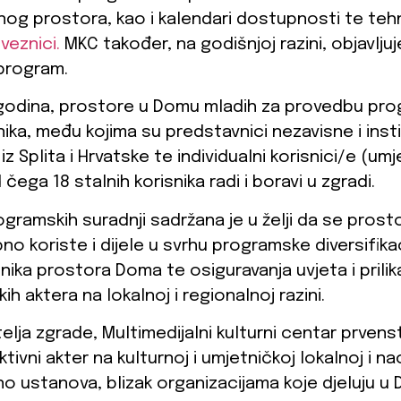
nog prostora, kao i kalendari dostupnosti te tehn
veznici.
MKC također, na godišnjoj razini, objavljuj
 program.
 godina, prostore u Domu mladih za provedbu prog
snika, među kojima su predstavnici nezavisne i inst
 Splita i Hrvatske te individualni korisnici/e (umj
čega 18 stalnih korisnika radi i boravi u zgradi.
gramskih suradnji sadržana je u želji da se prostor
o koriste i dijele u svrhu programske diversifikaci
nika prostora Doma te osiguravanja uvjeta i prilika
h aktera na lokalnoj i regionalnoj razini.
telja zgrade, Multimedijalni kulturni centar prvens
tivni akter na kulturnoj i umjetničkoj lokalnoj i na
no ustanova, blizak organizacijama koje djeluju u