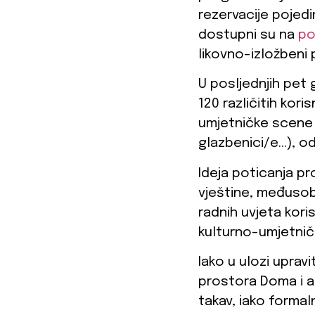
rezervacije pojedi
dostupni su na
po
likovno-izložbeni
U posljednjih pet
120 različitih kori
umjetničke scene iz
glazbenici/e…), od 
Ideja poticanja pro
vještine, međusobn
radnih uvjeta koris
kulturno-umjetnički
Iako u ulozi upravi
prostora Doma i ak
takav, iako formal