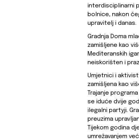
interdisciplinarni
bolnice, nakon čeg
upravitelj i danas.
Gradnja Doma mlad
zamišljene kao vi
Mediteranskih igara
neiskorišten i pr
Umjetnici i aktivis
zamišljena kao vi
Trajanje programa 
se iduće dvije god
ilegalni partyji. 
preuzima upravlja
Tijekom godina dje
umrežavanjem većin