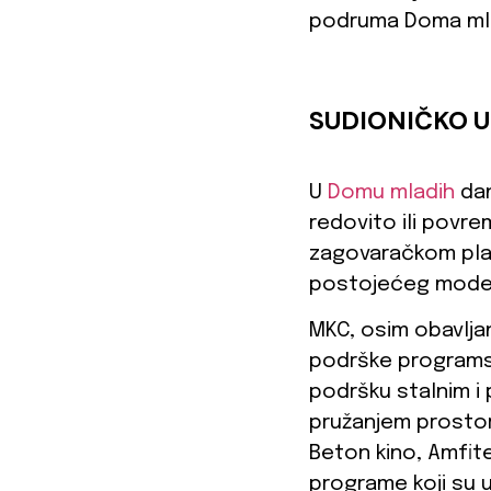
podruma Doma mlad
SUDIONIČKO 
U
Domu mladih
dan
redovito ili povr
zagovaračkom plat
postojećeg modela
MKC, osim obavlja
podrške programsk
podršku stalnim i
pružanjem prostora
Beton kino, Amfite
programe koji su 