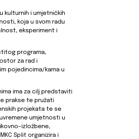
u kulturnih i umjetničkih
nosti, koja u svom radu
alnost, eksperiment i
astitog programa,
stor za rad i
nim pojedincima/kama u
ima ima za cilj predstaviti
ne prakse te pružati
enskih projekata te se
 suvremene umjetnosti u
 likovno-izložbene,
KC Split organizira i