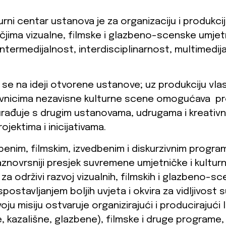
urni centar ustanova je za organizaciju i produkcij
jima vizualne, filmske i glazbeno-scenske umjet
intermedijalnost, interdisciplinarnost, multimedij
 se na ideji otvorene ustanove; uz produkciju vl
vnicima nezavisne kulturne scene omogućava pro
urađuje s drugim ustanovama, udrugama i kreativ
ojektima i inicijativama.
benim, filmskim, izvedbenim i diskurzivnim program
 raznovrsniji presjek suvremene umjetničke i kultur
a održivi razvoj vizualnih, filmskih i glazbeno-sc
ostavljanjem boljih uvjeta i okvira za vidljivost
oju misiju ostvaruje organizirajući i producirajući
 kazališne, glazbene), filmske i druge programe, M