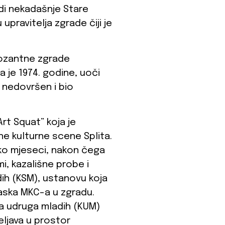
adi nekadašnje Stare
pravitelja zgrade čiji je
pozantne zgrade
 je 1974. godine, uoči
o nedovršen i bio
Art Squat” koja je
e kulturne scene Splita.
liko mjeseci, nakon čega
i, kazališne probe i
adih (KSM), ustanovu koja
aska MKC-a u zgradu.
ja udruga mladih (KUM)
eljava u prostor