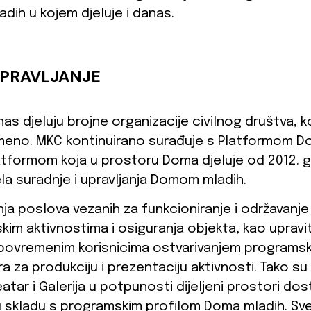
ih u kojem djeluje i danas.
UPRAVLJANJE
as djeluju brojne organizacije civilnog društva, 
emeno. MKC kontinuirano surađuje s Platformom D
formom koja u prostoru Doma djeluje od 2012. g
 suradnje i upravljanja Domom mladih.
nja poslova vezanih za funkcioniranje i održavanj
im aktivnostima i osiguranja objekta, kao upravit
 povremenim korisnicima ostvarivanjem programskih
 za produkciju i prezentaciju aktivnosti. Tako su
atar i Galerija u potpunosti dijeljeni prostori dost
u skladu s programskim profilom Doma mladih. Sve