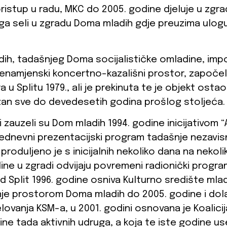
 pristup u radu, MKC do 2005. godine djeluje u zgr
a seli u zgradu Doma mladih gdje preuzima ulogu u
ih, tadašnjeg Doma socijalističke omladine, im
šenamjenski koncertno-kazališni prostor, započela
 u Splitu 1979., ali je prekinuta te je objekt osta
azan sve do devedesetih godina prošlog stoljeća.
ti zauzeli su Dom mladih 1994. godine inicijativom “
šednevni prezentacijski program tadašnje nezavisn
produljeno je s inicijalnih nekoliko dana na neko
ine u zgradi odvijaju povremeni radionički program
Grad Split 1996. godine osniva Kulturno središte ml
nje prostorom Doma mladih do 2005. godine i dol
lovanja KSM-a, u 2001. godini osnovana je Koalici
e tada aktivnih udruga, a koja te iste godine us