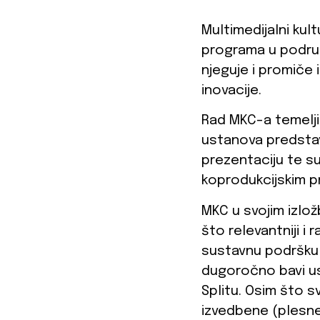
Multimedijalni kult
programa u područ
njeguje i promiče 
inovacije.
Rad MKC-a temelji
ustanova predsta
prezentaciju te s
koprodukcijskim pr
MKC u svojim izlož
što relevantniji i
sustavnu podršku z
dugoročno bavi usp
Splitu. Osim što sv
izvedbene (plesne,