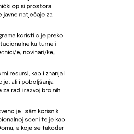
ički opisi prostora
e javne natječaje za
rama koristilo je preko
itucionalne kulturne i
etnici/e, novinari/ke,
ni resursi, kao i znanja i
je, ali i poboljšanja
 za rad i razvoj brojnih
tveno je i sâm korisnik
cionalnoj sceni te je kao
 Domu, a koje se također