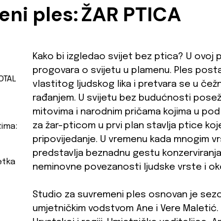
eni ples:
ŽAR PTICA
Kako bi izgledao svijet bez ptica? U ovoj 
progovara o svijetu u plamenu. Ples posta
OTAL
vlastitog ljudskog lika i pretvara se u č
rađanjem. U svijetu bez budućnosti pose
mitovima i narodnim pričama kojima u podl
za žar-pticom u prvi plan stavlja ptice koj
tima:
pripovijedanje. U vremenu kada mnogim vrs
predstavlja beznadnu gestu konzerviranja 
etka
neminovne povezanosti ljudske vrste i oko
Studio za suvremeni ples osnovan je sez
umjetničkim vodstvom Ane i Vere Maletić.