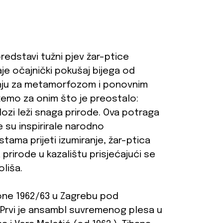
predstavi tužni pjev žar-ptice
je očajnički pokušaj bijega od
ežnju za metamorfozom i ponovnim
žemo za onim što je preostalo:
ozi leži snaga prirode. Ova potraga
e su inspirirale narodno
tama prijeti izumiranje, žar-ptica
prirode u kazalištu prisjećajući se
liša.
one 1962/63 u Zagrebu pod
 Prvi je ansambl suvremenog plesa u