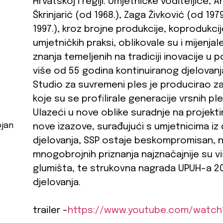
Hrvatskoj i regiji. Umjetničke voditeljice, A
Škrinjarić (od 1968.), Zaga Živković (od 197
1997.), kroz brojne produkcije, koprodukcij
umjetničkih praksi, oblikovale su i mijenja
znanja temeljenih na tradiciji inovacije u
više od 55 godina kontinuiranog djelovanj
Studio za suvremeni ples je producirao za
koje su se profilirale generacije vrsnih p
Ulazeći u nove oblike suradnje na projek
ojan
nove izazove, surađujući s umjetnicima iz
djelovanja, SSP ostaje beskompromisan, nep
mnogobrojnih priznanja najznačajnije su 
glumišta, te strukovna nagrada UPUH-a 20
djelovanja.
trailer -
https://www.youtube.com/watch