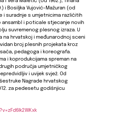
na i Vera Maletić (od 1962.), Tihana
9.) i Bosiljka Vujović-Mažuran (od
e i suradnje s umjetnicima različitih
le ansambl i poticale stjecanje novih
 polju suvremenog plesnog izraza. U
a na hrvatskoj i međunarodnoj sceni
vidan broj plesnih projekata kroz
lesača, pedagoga i koreografa.
tima i koprodukcijama spreman na
 drugih područja umjetničkog
redvidljiv i uvijek svjež. Od
višestruke Nagrade hrvatskog
12. za pedesetu godišnjicu
?v=zFd6Ik2WKxk