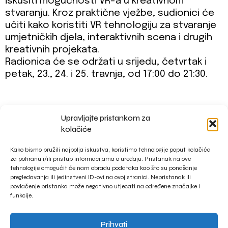
iskusiti mogućnosti VR-a u kreativnom
stvaranju. Kroz praktične vježbe, sudionici će
učiti kako koristiti VR tehnologiju za stvaranje
umjetničkih djela, interaktivnih scena i drugih
kreativnih projekata.
Radionica će se održati u srijedu, četvrtak i
petak, 23., 24. i 25. travnja, od 17:00 do 21:30.
Upravljajte pristankom za
impressum
kolačiće
privacy policy
Kako bismo pružili najbolja iskustva, koristimo tehnologije poput kolačića
za pohranu i/ili pristup informacijama o uređaju. Pristanak na ove
tehnologije omogućit će nam obradu podataka kao što su ponašanje
pregledavanja ili jedinstveni ID-ovi na ovoj stranici. Nepristanak ili
povlačenje pristanka može negativno utjecati na određene značajke i
funkcije.
Prihvati