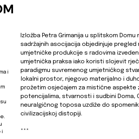
OM
Izložba Petra Grimanija u splitskom Domu 
sadržajnih asocijacija objedinjuje pregle
umjetničke produkcije s radovima izvedenim
umjetnička praksa iako koristi slojevit rje
paradigmu suvremenog umjetničkog stvara
ma i
lokalni prostor, njegovo materijalno i du
im
prožetim osjećajem za mistične aspekte zb
potencijalima, stvarnosti i sudbini Doma,
 su
neuralgičnog toposa uzdiže do spomenika l
civilizacijskoj distopiji.
te.
u
***
 i