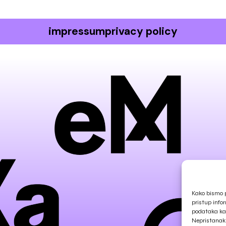
impressum
privacy policy
Kako bismo p
pristup info
podataka kao
Nepristanak 