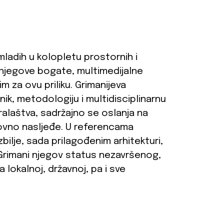
mladih u kolopletu prostornih i
d njegove bogate, multimedijalne
 za ovu priliku. Grimanijeva
čnik, metodologiju i multidisciplinarnu
laštva, sadržajno se oslanja na
hovno nasljeđe. U referencama
ilje, sada prilagođenim arhitekturi,
 Grimani njegov status nezavršenog,
okalnoj, državnoj, pa i sve