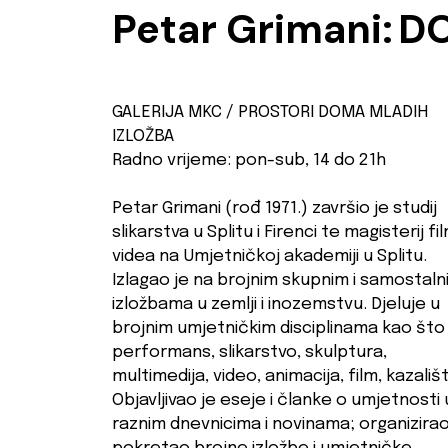
Petar Grimani:
D
GALERIJA MKC / PROSTORI DOMA MLADIH
IZLOŽBA
Radno vrijeme: pon-sub, 14 do 21h
Petar Grimani (rođ 1971.) završio je studij
slikarstva u Splitu i Firenci te magisterij fil
videa na Umjetničkoj akademiji u Splitu.
Izlagao je na brojnim skupnim i samostaln
izložbama u zemlji i inozemstvu. Djeluje u
brojnim umjetničkim disciplinama kao što
performans, slikarstvo, skulptura,
multimedija, video, animacija, film, kazališ
Objavljivao je eseje i članke o umjetnosti 
raznim dnevnicima i novinama; organizirao