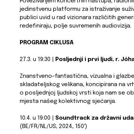
Povezivanjem koncertnih nastupa, radionic
jedinstvenu platformu za istraživanje suživ
publici uvid u rad vizionara različitih genera
redefiniraju, polje suvremenih audiovizija.
PROGRAM CIKLUSA
27.3. u 19:30 |
Posljednji i prvi ljudi, r. 
Znanstveno-fantastična, vizualna i glazb
skladateljskog velikana, koncipirana na v
o posljednjoj ljudskoj vrsti koja nam se o
mjesta našeg kolektivnog sjećanja.
10.4. u 19:00 |
Soundtrack za državni uda
(BE/FR/NL/US, 2024, 150')