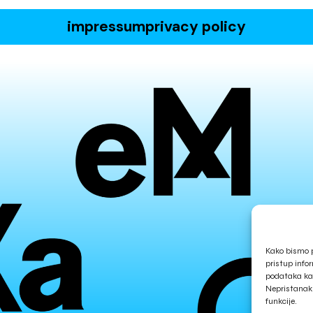
impressum
privacy policy
Kako bismo p
pristup info
podataka kao
Nepristanak 
funkcije.