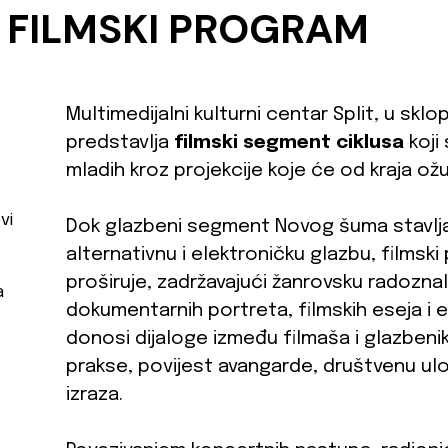
/ FILMSKI PROGRAM
Multimedijalni kulturni centar Split, u sk
predstavlja
filmski segment ciklusa
koji
mladih kroz projekcije koje će od kraja ož
vi
Dok glazbeni segment Novog šuma stavlj
alternativnu i elektroničku glazbu, films
proširuje, zadržavajući žanrovsku radoznal
a
dokumentarnih portreta, filmskih eseja i 
donosi dijaloge između filmaša i glazbenik
prakse, povijest avangarde, društvenu ul
izraza.