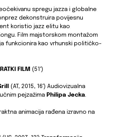
eočekivanu spregu jazza i globalne
monprez dekonstruira povijesnu
nt koristio jazz elitu kao
u Kongu. Film majstorskom montažom
koja funkcionira kao vrhunski političko-
RATKI FILM
(51')
rill
(AT, 2015, 16') Audiovizualna
zvučnim pejzažima
Philipa Jecka
.
traktna animacija rađena izravno na