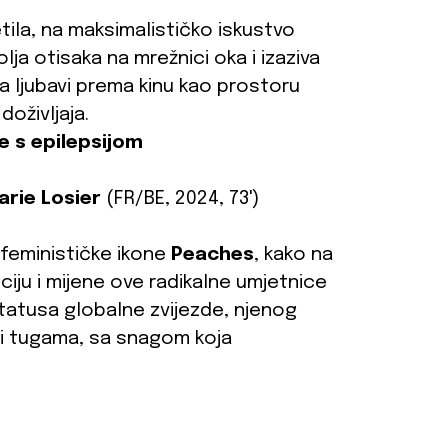
etila, na maksimalističko iskustvo
ja otisaka na mrežnici oka i izaziva
a ljubavi prema kinu kao prostoru
oživljaja.
e s epilepsijom
arie Losier
(FR/BE, 2024, 73')
i feminističke ikone
Peaches
, kako na
luciju i mijene ove radikalne umjetnice
tatusa globalne zvijezde, njenog
 i tugama, sa snagom koja