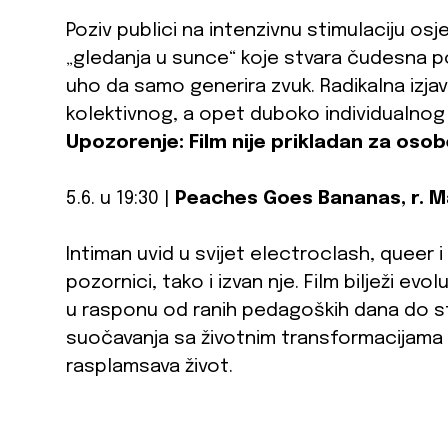
Poziv publici na intenzivnu stimulaciju osj
„gledanja u sunce“ koje stvara čudesna pol
uho da samo generira zvuk. Radikalna izjav
kolektivnog, a opet duboko individualnog d
Upozorenje: Film nije prikladan za osob
5.6. u 19:30 |
Peaches Goes Bananas, r. M
Intiman uvid u svijet electroclash, queer 
pozornici, tako i izvan nje. Film bilježi evo
u rasponu od ranih pedagoških dana do s
suočavanja sa životnim transformacijama
rasplamsava život.