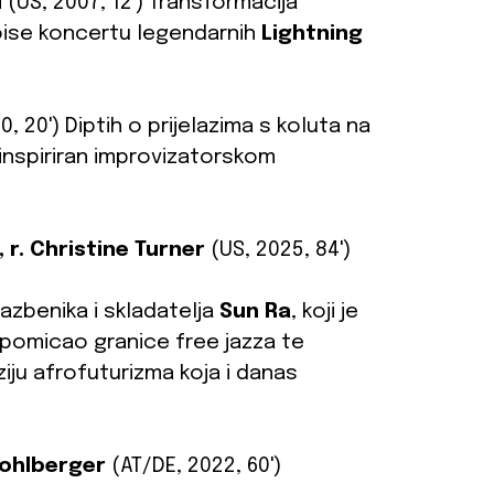
l
(US, 2007, 12') Transformacija
 noise koncertu legendarnih
Lightning
0, 20') Diptih o prijelazima s koluta na
inspiriran improvizatorskom
 r. Christine Turner
(US, 2025, 84')
azbenika i skladatelja
Sun Ra
, koji je
 pomicao granice free jazza te
iju afrofuturizma koja i danas
Kohlberger
(AT/DE, 2022, 60')