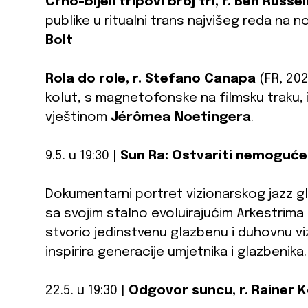
Crno-bijeli tripovi broj tri, r. Ben Russel
publike u ritualni trans najvišeg reda na
Bolt
Rola do role, r. Stefano Canapa
(FR, 202
kolut, s magnetofonske na filmsku traku, 
vještinom
Jérômea Noetingera
.
9.5. u 19:30 |
Sun Ra: Ostvariti nemoguće,
Dokumentarni portret vizionarskog jazz gl
sa svojim stalno evoluirajućim Arkestrima
stvorio jedinstvenu glazbenu i duhovnu viz
inspirira generacije umjetnika i glazbenika.
22.5. u 19:30 |
Odgovor suncu, r. Rainer 