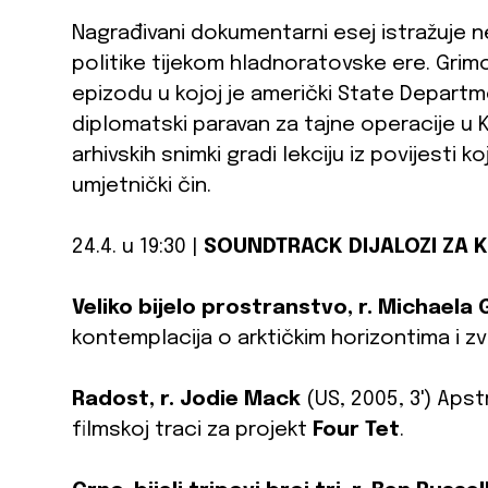
Nagrađivani dokumentarni esej istražuje n
politike tijekom hladnoratovske ere. Gri
epizodu u kojoj je američki State Departme
diplomatski paravan za tajne operacije 
arhivskih snimki gradi lekciju iz povijesti 
umjetnički čin.
24.4. u 19:30 |
SOUNDTRACK DIJALOZI ZA K
Veliko bijelo prostranstvo, r. Michaela G
kontemplacija o arktičkim horizontima i 
Radost, r. Jodie Mack
(US, 2005, 3') Aps
filmskoj traci za projekt
Four Tet
.