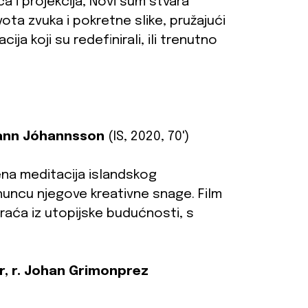
a i projekcija, Novi šum stvara
ota zvuka i pokretne slike, pružajući
cija koji su redefinirali, ili trenutno
Jóhann Jóhannsson
(IS, 2020, 70')
ena meditacija islandskog
rhuncu njegove kreativne snage. Film
braća iz utopijske budućnosti, s
r, r. Johan Grimonprez