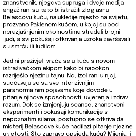
znanstvenik, njegova supruga i dvoje medija
angažirani su kako bi istražili zloglasnu
Belascovu kuću, najukletije mjesto na svijetu,
prozvano Paklenom kućom, u kojoj su pod
nerazjašnjenim okolnostima stradali brojni
ljudi, a svi pokušaji otkrivanja uzroka završavali
su smrću ili ludilom.
Jedini preživjeli vraća se u kuću s novom
istraživačkom ekipom kako bi napokon
razriješio njezinu tajnu. No, izolirani u njoj,
suočavaju se sa sve intenzivnijim
paranormalnim pojavama koje dovode u
pitanje njihove sposobnosti, uvjerenja i zdrav
razum. Dok se izmjenjuju seanse, znanstveni
eksperimenti i pokušaji komunikacije s
nepoznatim silama, postupno se otkriva da
misterij Belascove kuće nadilazi pitanje njezine
ukletosti. Što zapravo opsjeda kuću? Mijenja li