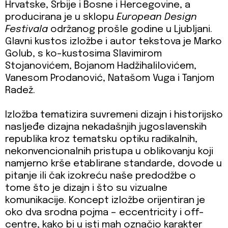
Hrvatske, Srbije i Bosne i Hercegovine, a
producirana je u sklopu
European Design
Festivala
održanog prošle godine u Ljubljani.
Glavni kustos izložbe i autor tekstova je Marko
Golub, s ko-kustosima Slavimirom
Stojanovićem, Bojanom Hadžihalilovićem,
Vanesom Prodanović, Natašom Vuga i Tanjom
Radež.
Izložba tematizira suvremeni dizajn i historijsko
nasljeđe dizajna nekadašnjih jugoslavenskih
republika kroz tematsku optiku radikalnih,
nekonvencionalnih pristupa u oblikovanju koji
namjerno krše etablirane standarde, dovode u
pitanje ili čak izokreću naše predodžbe o
tome što je dizajn i što su vizualne
komunikacije. Koncept izložbe orijentiran je
oko dva srodna pojma – eccentricity i off-
centre, kako bi u isti mah označio karakter