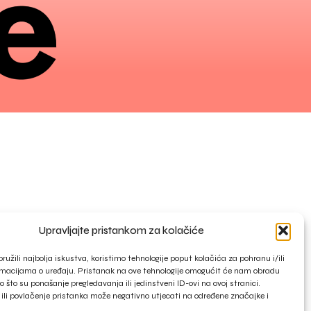
Upravljajte pristankom za kolačiće
ružili najbolja iskustva, koristimo tehnologije poput kolačića za pohranu i/ili
rmacijama o uređaju. Pristanak na ove tehnologije omogućit će nam obradu
 što su ponašanje pregledavanja ili jedinstveni ID-ovi na ovoj stranici.
ili povlačenje pristanka može negativno utjecati na određene značajke i