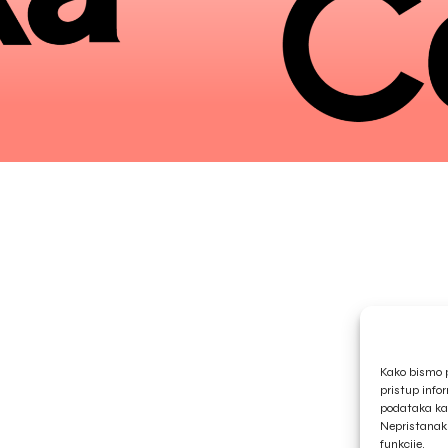
Kako bismo p
pristup info
podataka kao
Nepristanak 
funkcije.