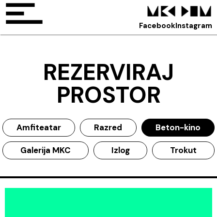
Facebook
Instagram
REZERVIRAJ
PROSTOR
Amfiteatar
Razred
Beton-kino
Galerija MKC
Izlog
Trokut