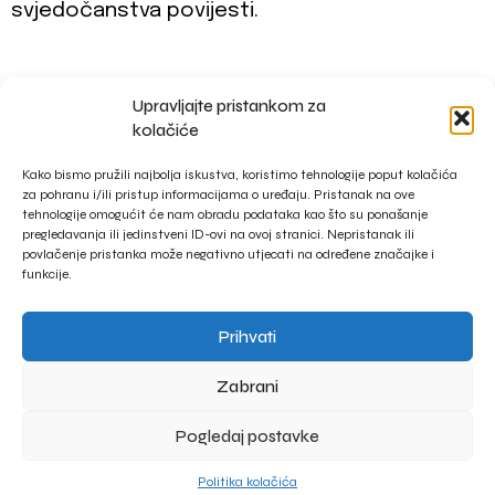
svjedočanstva povijesti.
Upravljajte pristankom za
impressum
kolačiće
privacy policy
Kako bismo pružili najbolja iskustva, koristimo tehnologije poput kolačića
za pohranu i/ili pristup informacijama o uređaju. Pristanak na ove
tehnologije omogućit će nam obradu podataka kao što su ponašanje
pregledavanja ili jedinstveni ID-ovi na ovoj stranici. Nepristanak ili
povlačenje pristanka može negativno utjecati na određene značajke i
funkcije.
Prihvati
Zabrani
Pogledaj postavke
Politika kolačića