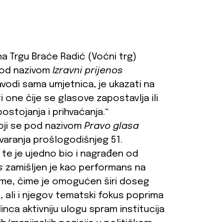
na Trgu Braće Radić (Voćni trg)
pod nazivom
Izravni prijenos
avodi sama umjetnica, je ukazati na
i one čije se glasove zapostavlja ili
ostojanja i prihvaćanja.“
oji se pod nazivom
Pravo glasa
varanja prošlogodišnjeg 51.
te je ujedno bio i nagrađen od
s
zamišljen je kao performans na
ijeme, čime je omogućen širi doseg
 ali i njegov tematski fokus poprima
inca aktivniju ulogu spram institucija