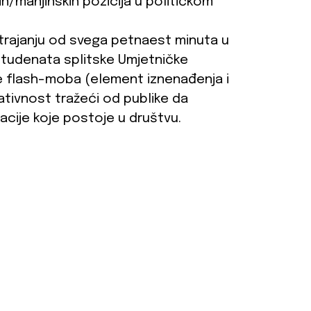
ih/manjinskih pozicija u političkom
 trajanju od svega petnaest minuta u
studenata splitske Umjetničke
e flash-moba (element iznenađenja i
ativnost tražeći od publike da
lacije koje postoje u društvu.