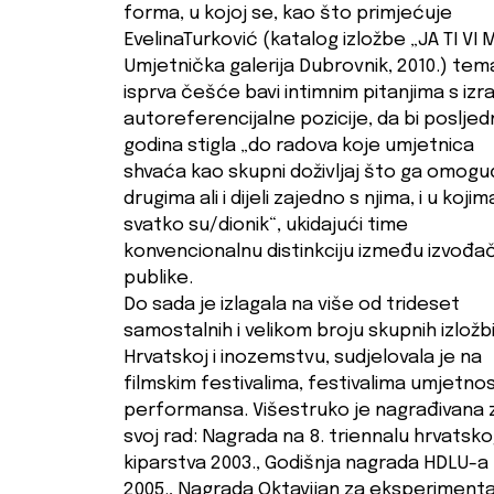
forma, u kojoj se, kao što primjećuje
EvelinaTurković (katalog izložbe „JA TI VI M
Umjetnička galerija Dubrovnik, 2010.) tem
isprva češće bavi intimnim pitanjima s izr
autoreferencijalne pozicije, da bi posljedn
godina stigla „do radova koje umjetnica
shvaća kao skupni doživljaj što ga omogu
drugima ali i dijeli zajedno s njima, i u kojim
svatko su/dionik“, ukidajući time
konvencionalnu distinkciju između izvođač
publike.
Do sada je izlagala na više od trideset
samostalnih i velikom broju skupnih izložbi
Hrvatskoj i inozemstvu, sudjelovala je na
filmskim festivalima, festivalima umjetnos
performansa. Višestruko je nagrađivana 
svoj rad: Nagrada na 8. triennalu hrvatsk
kiparstva 2003., Godišnja nagrada HDLU-a
2005., Nagrada Oktavijan za eksperimenta