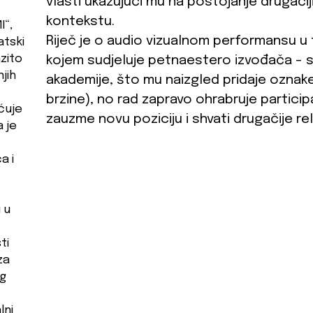
vlasti ukazujući mu na postojanje drugačij
kontekstu.
I“,
Riječ je o audio vizualnom performansu u
atski
azito
kojem sudjeluje petnaestero izvođača - 
jih
akademije, što mu naizgled pridaje oznak
brzine), no rad zapravo ohrabruje particip
ćuje
zauzme novu poziciju i shvati drugačije re
a je
a i
 u
ti
za
og
lni