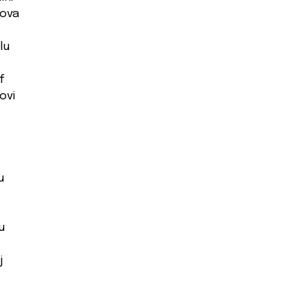
kova
lu
f
ovi
u
u
j