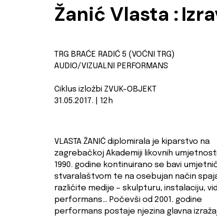
Žanić Vlasta :
Izra
TRG BRAĆE RADIĆ 5 (VOĆNI TRG)
AUDIO/VIZUALNI PERFORMANS
Ciklus izložbi ZVUK-OBJEKT
31.05.2017. | 12h
VLASTA ŽANIĆ diplomirala je kiparstvo na
zagrebačkoj Akademiji likovnih umjetnosti
1990. godine kontinuirano se bavi umjetni
stvaralaštvom te na osebujan način spaj
različite medije – skulpturu, instalaciju, vi
performans… Počevši od 2001. godine
performans postaje njezina glavna izraža