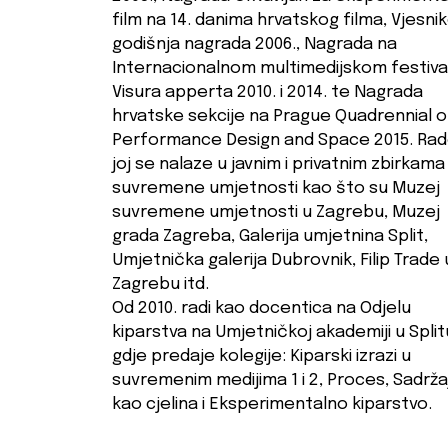
film na 14. danima hrvatskog filma, Vjesni
godišnja nagrada 2006., Nagrada na
Internacionalnom multimedijskom festiva
Visura apperta 2010. i 2014. te Nagrada
hrvatske sekcije na Prague Quadrennial o
Performance Design and Space 2015. Rad
joj se nalaze u javnim i privatnim zbirkama
suvremene umjetnosti kao što su Muzej
suvremene umjetnosti u Zagrebu, Muzej
grada Zagreba, Galerija umjetnina Split,
Umjetnička galerija Dubrovnik, Filip Trade 
Zagrebu itd.
Od 2010. radi kao docentica na Odjelu
kiparstva na Umjetničkoj akademiji u Split
gdje predaje kolegije: Kiparski izrazi u
suvremenim medijima 1 i 2, Proces, Sadrža
kao cjelina i Eksperimentalno kiparstvo.