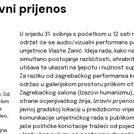
vni prijenos
U srijedu 31. svibnja s početkom u 12 sati 
održat će se audio/vizualni performans 
umjetnice Vlaste Žanić. Ideja rada, kako n
simultano postojanje različitosti, ohrabrit
utišava te ukazati na ljepotu i nužnost sup
Za razliku od zagrebačkog performansa k
održao u galerijskom prostoru prilikom ot
Zagrebačkog salona (Izazovi humanizmu), 
. Od
strane ocjenjivačkog žirija,
Izravni prijeno
čkim
a
javnoj gradskoj lokaciji u predizborno vr
deo,
komunikacije umjetničkog rada s publikom,
jače političke konotacije tražeći od pojed
jna