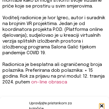
montaže kako bi mogli stvoriti svoje vizualne
priče koje se prostiru u svim smjerovima.
Voditelj radionice je Ivor Igrec, autor i suradnik
na brojnim VR projektima. Jedan je od
koordinatora projekta P.O.D. (Platforma online
djelovanja); sudjelovao je u kreaciji virtualnih
verzija splitskih izložbenih prostora i
izložbenog programa Salona Galić tijekom
pandemije COVID 19.
Radionica je besplatna ali ograničenog broja
polaznika. Preferirana dob polaznika: + 15
godina. Rok za prijavu na prvi modul: 12. travnja
2024. putem
on-line obrasca
Upravljajte pristankom za
impressum
kolačiće