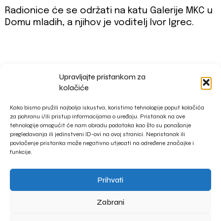
Radionice će se održati na katu Galerije MKC u
Domu mladih, a njihov je voditelj Ivor Igrec.
Upravljajte pristankom za
impressum
kolačiće
privacy policy
Kako bismo pružili najbolja iskustva, koristimo tehnologije poput kolačića
za pohranu i/ili pristup informacijama o uređaju. Pristanak na ove
tehnologije omogućit će nam obradu podataka kao što su ponašanje
pregledavanja ili jedinstveni ID-ovi na ovoj stranici. Nepristanak ili
povlačenje pristanka može negativno utjecati na određene značajke i
funkcije.
Prihvati
Zabrani