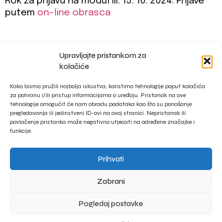
Rok za prijavu na modul III: 15. 10. 2024. Prijave
putem
on-line obrasca
Upravljajte pristankom za
impressum
kolačiće
privacy policy
Kako bismo pružili najbolja iskustva, koristimo tehnologije poput kolačića
za pohranu i/ili pristup informacijama o uređaju. Pristanak na ove
tehnologije omogućit će nam obradu podataka kao što su ponašanje
pregledavanja ili jedinstveni ID-ovi na ovoj stranici. Nepristanak ili
povlačenje pristanka može negativno utjecati na određene značajke i
funkcije.
Prihvati
Zabrani
Pogledaj postavke