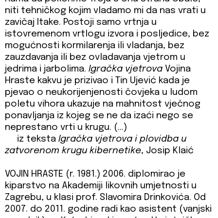
niti tehničkog kojim vladamo mi da nas vrati u
zavičaj Itake. Postoji samo vrtnja u
istovremenom vrtlogu izvora i posljedice, bez
mogućnosti kormilarenja ili vladanja, bez
zauzdavanja ili bez ovladavanja vjetrom u
jedrima i jarbolima.
Igračka vjetrova
Vojina
Hraste kakvu je prizivao i Tin Ujević kada je
pjevao o neukorijenjenosti čovjeka u ludom
poletu vihora ukazuje na mahnitost vječnog
ponavljanja iz kojeg se ne da izaći nego se
neprestano vrti u krugu. (…)
iz teksta
Igračka vjetrova i plovidba u
zatvorenom krugu kibernetike
, Josip Klaić
VOJIN HRASTE (r. 1981.) 2006. diplomirao je
kiparstvo na Akademiji likovnih umjetnosti u
Zagrebu, u klasi prof. Slavomira Drinkovića. Od
2007. do 2011. godine radi kao asistent (vanjski