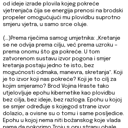
od ideje izrade plovila kojeg pokreće
vjetrenjača čija se energija prenosi na brodski
propeler omogućujući mu plovidbu suprotno
smjeru vjetra, u samo srce oluje.
(…)Prema riječima samog umjetnika: „Kretanje
se ne odvija prema cilju, već prema uzroku –
prema onomu što ga pokreće. U tom
zatvorenom sustavu izvor pogona i smjer
kretanja postaju jedno te isto, bez
mogućnosti odmaka, manevra, skretanja“. Koji
je to izvor koji nas pokreće? Koji je to cilj za
kojim smjeramo? Brod Vojina Hraste tako
utjelovljuje epohu kibernetike kao plovidbu
bez cilja, bez ideje, bez razloga. Epohu u kojoj
se smjer određuje s kojegod strane izvor
dolazio, a ovisne su o tomu i same posljedice.
Epohu u kojoj nema niti božanskog koje vlada
nama da pokorimo Troju s onu stranu obale,