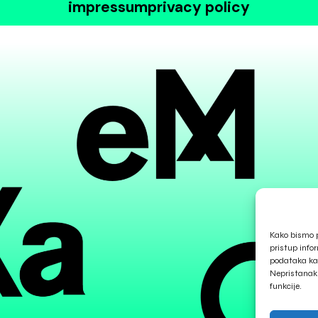
impressum
privacy policy
Kako bismo p
pristup info
podataka kao
Nepristanak 
funkcije.