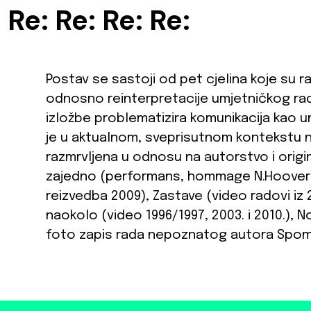
 Re: Re: Re: Re:
Postav se sastoji od pet cjelina koje su r
odnosno reinterpretacije umjetničkog ra
izložbe problematizira komunikacija kao um
je u aktualnom, sveprisutnom kontekstu n
razmrvljena u odnosu na autorstvo i origin
zajedno (performans, hommage N.Hoover),
reizvedba 2009), Zastave (video radovi iz 2
naokolo (video 1996/1997, 2003. i 2010.), 
foto zapis rada nepoznatog autora Spome