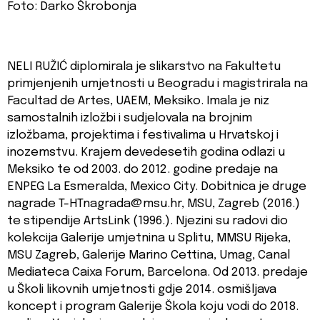
Foto: Darko Škrobonja
NELI RUŽIĆ diplomirala je slikarstvo na Fakultetu
primjenjenih umjetnosti u Beogradu i magistrirala na
Facultad de Artes, UAEM, Meksiko. Imala je niz
samostalnih izložbi i sudjelovala na brojnim
izložbama, projektima i festivalima u Hrvatskoj i
inozemstvu. Krajem devedesetih godina odlazi u
Meksiko te od 2003. do 2012. godine predaje na
ENPEG La Esmeralda, Mexico City. Dobitnica je druge
nagrade T-HTnagrada@msu.hr, MSU, Zagreb (2016.)
te stipendije ArtsLink (1996.). Njezini su radovi dio
kolekcija Galerije umjetnina u Splitu, MMSU Rijeka,
MSU Zagreb, Galerije Marino Cettina, Umag, Canal
Mediateca Caixa Forum, Barcelona. Od 2013. predaje
u Školi likovnih umjetnosti gdje 2014. osmišljava
koncept i program Galerije Škola koju vodi do 2018.