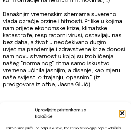
konfrontacije nametnutim ritmovima.(…)
Današnjim vremenskim shemama suvereno
vlada ozračje brzine i hitnosti. Prilike u kojima
nam prijete ekonomske krize, klimatske
katastrofe, respiratorni virusi, ostavljaju nas
bez daha, a život u neočekivano dugim
uvjetima pandemije i zdravstvene krize donosi
nam novu stvarnost u kojoj su izobličenja
našeg "normalnog" ritma samo iskustvo
vremena učinila jasnijim, a disanje, kao mjeru
naše svijesti o trajanju, opasnim." (iz
predgovora izložbe, Jasna Gluić).
Upravljajte pristankom za
impressum
kolačiće
privacy policy
Kako bismo pružili najbolja iskustva, koristimo tehnologije poput kolačića