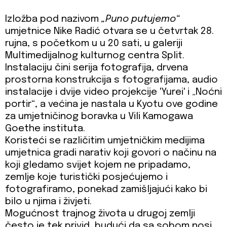
Izložba pod nazivom
„Puno putujemo“
umjetnice Nike Radić otvara se u četvrtak 28.
rujna, s početkom u u 20 sati, u galeriji
Multimedijalnog kulturnog centra Split.
Instalaciju čini serija fotografija, drvena
prostorna konstrukcija s fotografijama, audio
instalacije i dvije video projekcije 'Yurei' i „Noćni
portir“, a većina je nastala u Kyotu ove godine
za umjetničinog boravka u Vili Kamogawa
Goethe instituta.
Koristeći se različitim umjetničkim medijima
umjetnica gradi narativ koji govori o načinu na
koji gledamo svijet kojem ne pripadamo,
zemlje koje turistički posjećujemo i
fotografiramo, ponekad zamišljajući kako bi
bilo u njima i živjeti.
Mogućnost trajnog života u drugoj zemlji
često je tek privid, budući da sa sobom nosi