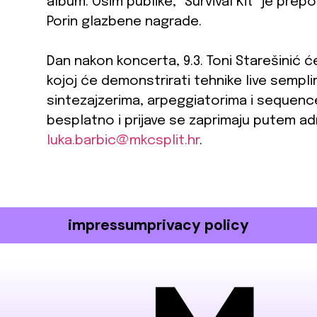
album. Osim publike, “Survival Kit” je prepo
Porin glazbene nagrade.
Dan nakon koncerta, 9.3. Toni Starešinić ć
kojoj će demonstrirati tehnike live sempli
sintezajzerima, arpeggiatorima i sequence
besplatno i prijave se zaprimaju putem a
luka.barbic@mkcsplit.hr
.
impressum
privacy policy