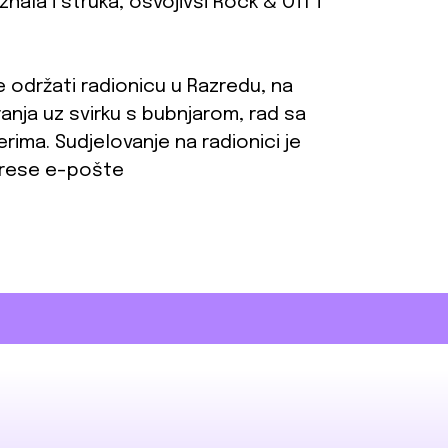
znala i struka, osvojivši Rock & Off i
e održati radionicu u Razredu, na
ranja uz svirku s bubnjarom, rad sa
rima. Sudjelovanje na radionici je
drese e-pošte