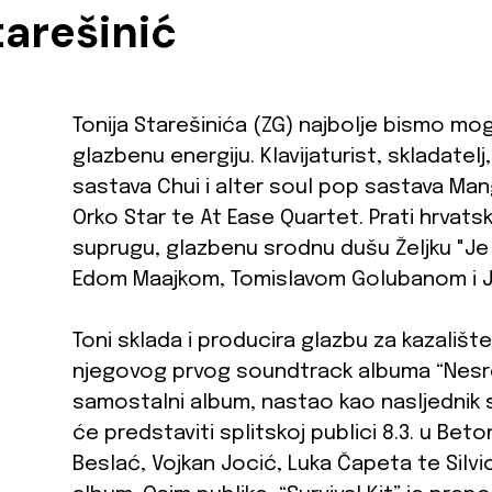
tarešinić
Tonija Starešinića (ZG) najbolje bismo mog
glazbenu energiju. Klavijaturist, skladatel
sastava Chui i alter soul pop sastava Mang
Orko Star te At Ease Quartet. Prati hrvatsk
suprugu, glazbenu srodnu dušu Željku "Je
Edom Maajkom, Tomislavom Golubanom i J
Toni sklada i producira glazbu za kazalište 
njegovog prvog soundtrack albuma “Nesreća”
samostalni album, nastao kao nasljednik 
će predstaviti splitskoj publici 8.3. u Bet
Beslać, Vojkan Jocić, Luka Čapeta te Silvio