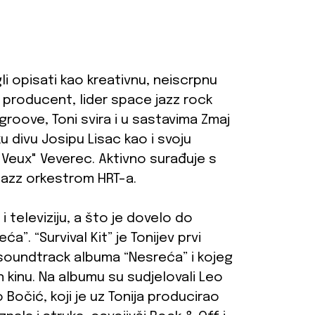
li opisati kao kreativnu, neiscrpnu
j, producent, lider space jazz rock
roove, Toni svira i u sastavima Zmaj
u divu Josipu Lisac kao i svoju
 Veux" Veverec. Aktivno surađuje s
azz orkestrom HRT-a.
i televiziju, a što je dovelo do
. “Survival Kit” je Tonijev prvi
soundtrack albuma “Nesreća” i kojeg
on kinu. Na albumu su sudjelovali Leo
 Bočić, koji je uz Tonija producirao