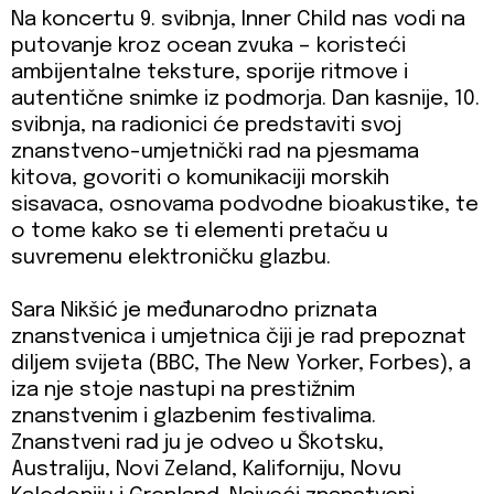
Na koncertu 9. svibnja, Inner Child nas vodi na
putovanje kroz ocean zvuka – koristeći
ambijentalne teksture, sporije ritmove i
autentične snimke iz podmorja. Dan kasnije, 10.
svibnja, na radionici će predstaviti svoj
znanstveno-umjetnički rad na pjesmama
kitova, govoriti o komunikaciji morskih
sisavaca, osnovama podvodne bioakustike, te
o tome kako se ti elementi pretaču u
suvremenu elektroničku glazbu.
Sara Nikšić je međunarodno priznata
znanstvenica i umjetnica čiji je rad prepoznat
diljem svijeta (BBC, The New Yorker, Forbes), a
iza nje stoje nastupi na prestižnim
znanstvenim i glazbenim festivalima.
Znanstveni rad ju je odveo u Škotsku,
Australiju, Novi Zeland, Kaliforniju, Novu