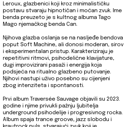
Leroux, glazbenici koji kroz minimalističku
postavu stvaraju hipnotičan i moćan zvuk. Ime
benda preuzeto je s kultnog albuma Tago
Mago njemačkog benda Can.
Njihova glazba oslanja se na nasljeđe bendova
poput Soft Machine, ali donosi moderan, sirov
i eksperimentalan pristup. Karakteriziraju je
repetitivni ritmovi, psihodelične klavijature,
dugi improvizirani pasaži i energija koja
podsjeća na ritualno glazbeno putovanje.
Njihovi nastupi uživo posebno su cijenjeni
zbog intenziteta i spontanosti.
Prvi album Traversée Sauvage objavili su 2023.
godine i njime privukli pažnju ljubitelja
underground psihodelije i progresivnog rocka.
Album spaja trance groove, jazz slobodu i
krautrock puls, stvarajući zvuk koji je