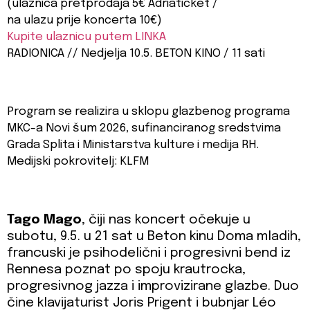
(ulaznica pretprodaja 5€ Adriaticket /
na ulazu prije koncerta 10€)
Kupite ulaznicu putem LINKA
RADIONICA // Nedjelja 10.5. BETON KINO / 11 sati
Program se realizira u sklopu glazbenog programa
MKC-a Novi šum 2026, sufinanciranog sredstvima
Grada Splita i Ministarstva kulture i medija RH.
Medijski pokrovitelj: KLFM
Tago Mago
, čiji nas koncert očekuje u
subotu, 9.5. u 21 sat u Beton kinu Doma mladih,
francuski je psihodelični i progresivni bend iz
Rennesa poznat po spoju krautrocka,
progresivnog jazza i improvizirane glazbe. Duo
čine klavijaturist Joris Prigent i bubnjar Léo