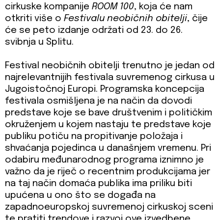
cirkuske kompanije
ROOM 100
, koja će nam
otkriti više o
Festivalu neobičnih obitelji
, čije
će se peto izdanje održati od 23. do 26.
svibnja u Splitu.
Festival neobičnih obitelji trenutno je jedan od
najrelevantnijih festivala suvremenog cirkusa u
Jugoistočnoj Europi. Programska koncepcija
festivala osmišljena je na način da dovodi
predstave koje se bave društvenim i političkim
okruženjem u kojem nastaju te predstave koje
publiku potiču na propitivanje položaja i
shvaćanja pojedinca u današnjem vremenu. Pri
odabiru međunarodnog programa iznimno je
važno da je riječ o recentnim produkcijama jer
na taj način domaća publika ima priliku biti
upućena u ono što se događa na
zapadnoeuropskoj suvremenoj cirkuskoj sceni
te pratiti trendove i razvoj ove izvedbene