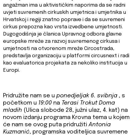
angažman ima u aktivističkim naporima da se radni
uvjeti suvremenih cirkuskih umjetnica i umjetnika u
Hrvatskoj i regiji znatno poprave i da se suvremeni
cirkus prepozna kao vrsta izvedbene umjetnosti.
Dugogodišnja je članica Upravnog odbora glavne
europske mreže za razvoj suvremenog cirkusa i
umjetnosti na otvorenom mreže Circostrada,
predstavlja organizaciju u platformi circusnext i radi
kao evaluatorica projekata za nekoliko institucija u
Europi.
Pridružite nam se u
ponedjeljak 6. svibnja
, s
početkom u
19:00
na
Terasi Trokut Doma
mladih
(Ulica slobode 28, južni ulaz, 4. kat) na
novom izdanju programa Krovna tema u kojem
će nam se ovog puta pridružiti
Antonia
Kuzmanić
, programska voditeljica suvremene