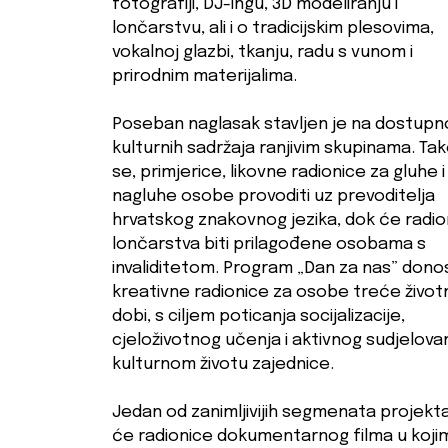
fotografiji, DJ-ingu, 3D modeliranju i
lončarstvu, ali i o tradicijskim plesovima,
vokalnoj glazbi, tkanju, radu s vunom i
prirodnim materijalima.
Poseban naglasak stavljen je na dostupn
kulturnih sadržaja ranjivim skupinama. Ta
se, primjerice, likovne radionice za gluhe i
nagluhe osobe provoditi uz prevoditelja
hrvatskog znakovnog jezika, dok će radio
lončarstva biti prilagođene osobama s
invaliditetom. Program „Dan za nas” donos
kreativne radionice za osobe treće život
dobi, s ciljem poticanja socijalizacije,
cjeloživotnog učenja i aktivnog sudjelova
kulturnom životu zajednice.
Jedan od zanimljivijih segmenata projekta
će radionice dokumentarnog filma u koji