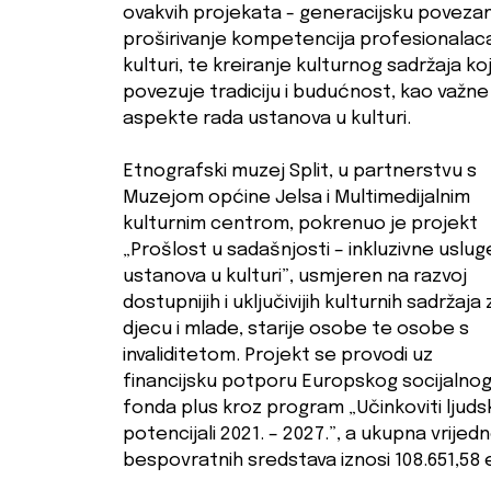
ovakvih projekata - generacijsku poveza
proširivanje kompetencija profesionalac
kulturi, te kreiranje kulturnog sadržaja koj
povezuje tradiciju i budućnost, kao važne
aspekte rada ustanova u kulturi.
Etnografski muzej Split, u partnerstvu s
Muzejom općine Jelsa i Multimedijalnim
kulturnim centrom, pokrenuo je projekt
„Prošlost u sadašnjosti – inkluzivne uslug
ustanova u kulturi”, usmjeren na razvoj
dostupnijih i uključivijih kulturnih sadržaja 
djecu i mlade, starije osobe te osobe s
invaliditetom. Projekt se provodi uz
financijsku potporu Europskog socijalno
fonda plus kroz program „Učinkoviti ljudsk
potencijali 2021. – 2027.”, a ukupna vrijed
bespovratnih sredstava iznosi 108.651,58 