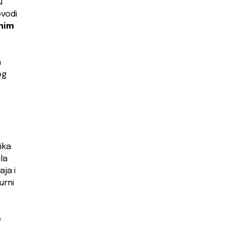
u
vodi
rnim
a
og
ika
la
ja i
urni
a
e