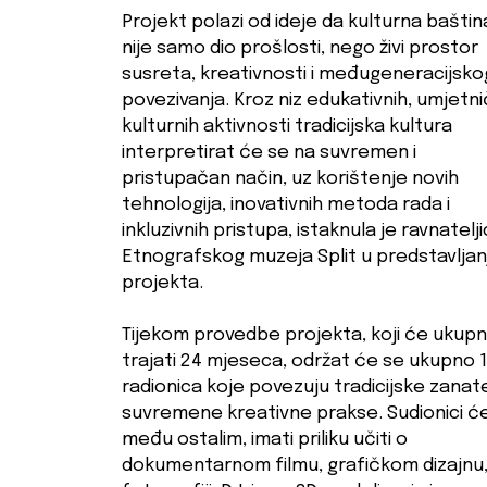
Projekt polazi od ideje da kulturna baštin
nije samo dio prošlosti, nego živi prostor
susreta, kreativnosti i međugeneracijsko
povezivanja. Kroz niz edukativnih, umjetnič
kulturnih aktivnosti tradicijska kultura
interpretirat će se na suvremen i
pristupačan način, uz korištenje novih
tehnologija, inovativnih metoda rada i
inkluzivnih pristupa, istaknula je ravnatelj
Etnografskog muzeja Split u predstavljan
projekta.
Tijekom provedbe projekta, koji će ukup
trajati 24 mjeseca, održat će se ukupno 
radionica koje povezuju tradicijske zanate
suvremene kreativne prakse. Sudionici će
među ostalim, imati priliku učiti o
dokumentarnom filmu, grafičkom dizajnu