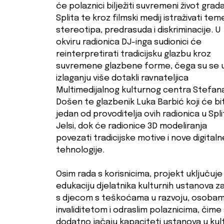
će polaznici bilježiti suvremeni život grad
Splita te kroz filmski medij istraživati tem
stereotipa, predrasuda i diskriminacije. U
okviru radionica DJ-inga sudionici će
reinterpretirati tradicijsku glazbu kroz
suvremene glazbene forme, čega su se 
izlaganju više dotakli ravnateljica
Multimedijalnog kulturnog centra Stefan
Došen te glazbenik Luka Barbić koji će bit
jedan od provoditelja ovih radionica u Split
Jelsi, dok će radionice 3D modeliranja
povezati tradicijske motive i nove digitaln
tehnologije.
Osim rada s korisnicima, projekt uključuje 
edukaciju djelatnika kulturnih ustanova z
s djecom s teškoćama u razvoju, osobam
invaliditetom i odraslim polaznicima, čime
dodatno jačaju kapaciteti ustanova u kult