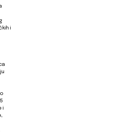
a
g
kih i
ica
ju
no
15
 i
,
,