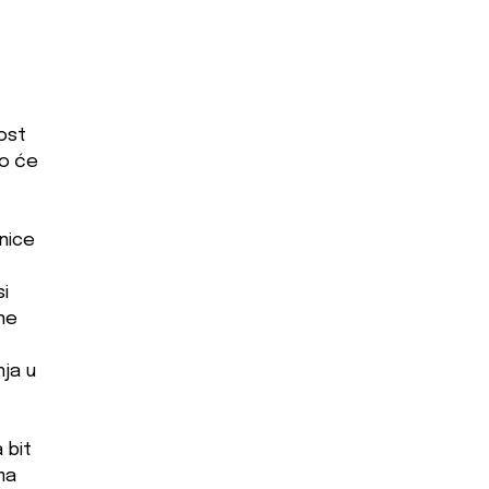
ost
ko će
nice
i
ne
nja u
 bit
ma