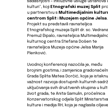
sadašnjosti – inkluzivne usluge ustanova 
kulturi”, koji
Etnografski muzej Split
pro
u partnerstvu s
Multimedijalnim kultu
centrom Split
i
Muzejem općine Jelsa
.
Projekt su predstavili ravnateljica
Etnografskog muzeja Split dr. sc. Vedran
Premuž Đipalo, ravnateljica Multimedijaln
kulturnog centra Stefana Došen te
ravnateljica Muzeja općine Jelsa Marija
Plenković.
Uvodnoj konferenciji nazočila je, među
brojnim gostima, i zamjenica gradonačeln
Grada Splita Matea Dorčić, koja je istaknu
važnost razvoja dostupnih kulturnih sadrža
uključivanja svih društvenih skupina u kult
život grada, te Anita Gamulin, pročelnica
Konzervatorskog odjela Split Ministarstv
kulture i medija RH, koja je naglasila ciljev