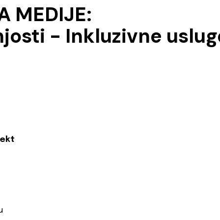
A MEDIJE:
josti - Inkluzivne uslu
jekt
u