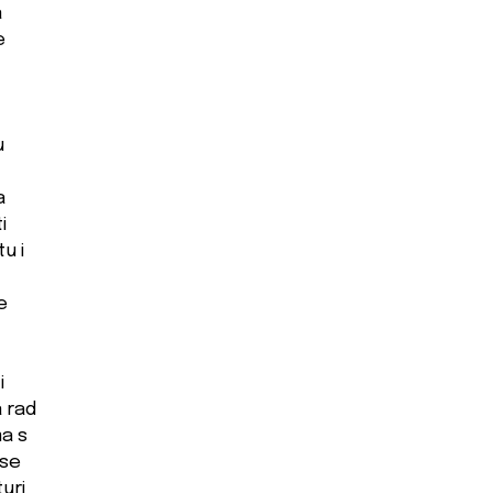
a
e
u
a
i
u i
e
i
a rad
a s
 se
uri