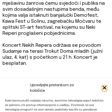
mješavinu žanrova čemu svjedoči i publika na
svim dosadašnjim nastupima benda, među
kojima valja istaknuti banjalučki Demofest,
Kawa Fest u Solinu, zagrebačku Močvaru te
splitski ST-art festival, na kojemu su Neki
Reperi proglašeni pobjednicima.
Koncert Nekih Repera održava se povodom
Sudamje na terasi Trokut Doma mladih (južni
ulaz, 4. kat) s početkom u 21 h. Koncert je
besplatan.
Upravljajte pristankom za
impressum
kolačiće
privacy policy
Kako bismo pružili najbolja iskustva, koristimo tehnologije poput kolačića
za pohranu i/ili pristup informacijama o uređaju. Pristanak na ove
tehnologije omogućit će nam obradu podataka kao što su ponašanje