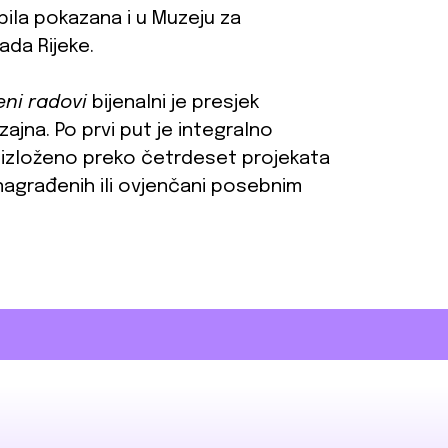
bila pokazana i u Muzeju za
ada Rijeke.
eni radovi
bijenalni je presjek
ajna. Po prvi put je integralno
KC izloženo preko četrdeset projekata
), nagrađenih ili ovjenčani posebnim