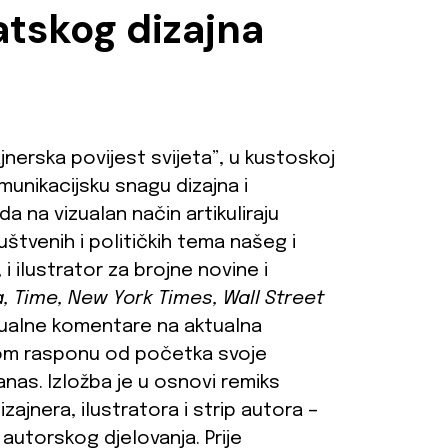
vatskog dizajna
ajnerska povijest svijeta”, u kustoskoj
munikacijsku snagu dizajna i
da na vizualan način artikuliraju
štvenih i političkih tema našeg i
 i ilustrator za brojne novine i
, Time, New York Times, Wall Street
vizualne komentare na aktualna
kom rasponu od početka svoje
anas. Izložba je u osnovi remiks
ajnera, ilustratora i strip autora –
 autorskog djelovanja. Prije