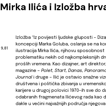
Mirka Ilića i Izložba hr
Izložba “Iz povijesti ljudske gluposti – Diz
koncepciji Marka Goluba, oslanja se na ko
 9,81
ilustracija Mirka Ilića, njihovu sposobnost 
problematiku nekih od najkompleksnijih dru
prošlih vremena. Kao dizajner, art direktor,
magazine –
Polet, Start, Danas, Panorama
Journal
i druge – Ilić je ostavio snažne 
društvena i politička zbivanja u vremens
karijere u drugoj polovici 1970-ih sve do d
odabranih fragmenata Ilićevog rada kao diz
dakle u većini najvažnijih područja njegova