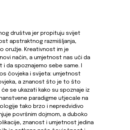
nog društva jer propituju svijet
ost apstraktnog razmišljanja,
o oružje. Kreativnost im je
 novi način, a umjetnost nas uči da
et i da spoznajemo sebe same. I
s čovjeka i svijeta: umjetnost
ovjeka, a znanost što je to što
 će se ukazati kako su spoznaje iz
 znanstvene paradigme utjecale na
ologije tako brzo i nepredvidivo
enjuje površnim dojmom, a duboko
plikacije, znanost i umjetnost jedina