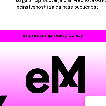
su garancija očuvanja onih vrednota od ko
jedinstvenost i zalog naše budućnosti.
impressum
privacy policy