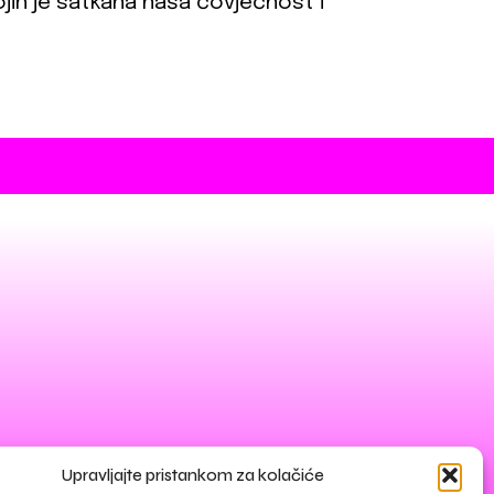
jih je satkana naša čovječnost i
Upravljajte pristankom za kolačiće