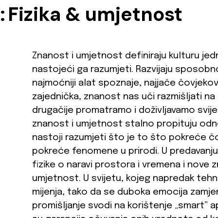
:
Fizika & umjetnost
Znanost i umjetnost definiraju kulturu jed
nastojeći ga razumjeti. Razvijaju sposobn
najmoćniji alat spoznaje, najjače čovjekov
zajednička, znanost nas uči razmišljati na
drugačije promatramo i doživljavamo svij
znanost i umjetnost stalno propituju odno
nastoji razumjeti što je to što pokreće č
pokreće fenomene u prirodi. U predavanju
fizike o naravi prostora i vremena i nove
umjetnost. U svijetu, kojeg napredak tehn
mijenja, tako da se duboka emocija zamj
promišljanje svodi na korištenje „smart” a