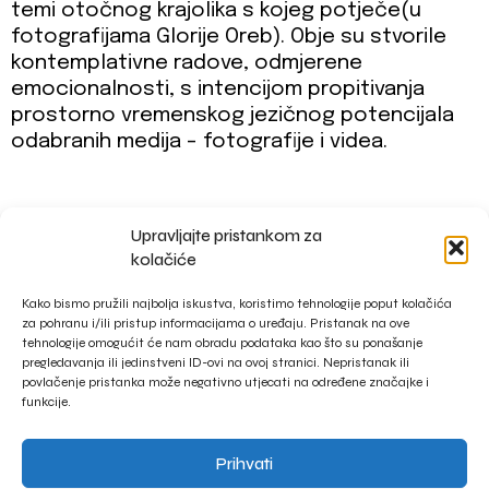
temi otočnog krajolika s kojeg potječe(u
fotografijama Glorije Oreb). Obje su stvorile
kontemplativne radove, odmjerene
emocionalnosti, s intencijom propitivanja
prostorno vremenskog jezičnog potencijala
odabranih medija - fotografije i videa.
Upravljajte pristankom za
impressum
kolačiće
privacy policy
Kako bismo pružili najbolja iskustva, koristimo tehnologije poput kolačića
za pohranu i/ili pristup informacijama o uređaju. Pristanak na ove
tehnologije omogućit će nam obradu podataka kao što su ponašanje
pregledavanja ili jedinstveni ID-ovi na ovoj stranici. Nepristanak ili
povlačenje pristanka može negativno utjecati na određene značajke i
funkcije.
Prihvati