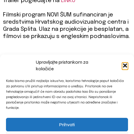
Trailer pogledajte na
LINKU
Filmski program NOVI ŠUM sufinanciran je
sredstvima Hrvatskog audiovizualnog centra i
Grada Splita. Ulaz na projekcije je besplatan, a
filmovi se prikazuju s engleskim podnaslovima.
Upravljajte pristankom za
impressum
kolačiće
privacy policy
Kako bismo pružili najbolja iskustva, koristimo tehnologije poput kolačića
za pohranu i/ili pristup informacijama o uređaju. Pristanak na ove
tehnologije omogućit će nam obradu podataka kao što su ponašanje
pregledavanja ili jedinstveni ID-ovi na ovoj stranici. Nepristanak ili
povlačenje pristanka može negativno utjecati na određene značajke i
funkcije.
Prihvati