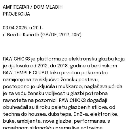
AMFITEATAR / DOM MLADIH
PROJEKCIJA
03.04.2025. u 20 h
r. Beate Kunath (GB/DE, 2017, 105')
RAW CHICKS je platforma za elektronsku glazbu koja
je djelovala od 2012. do 2018. godine u berlinskom
RAW TEMPLE CLUBU. Iako prvotno pokrenuta i
namijenjena za isključivo žensku postavu,
postepeno je uključila i muškarce, naglašavajući da
je za veću žensku vidljivost u glazbi potrebna
ravnoteža na pozornici. RAW CHICKS događaji
obuhvaćali su široku paletu glazbenih stilova, od
techna do housea, dubstepa, DnB-a, elektronike,
buke, ambijenta, nove glazbe, performansa, s
posebnom sklonošću prema live actovima.