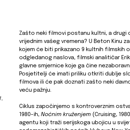
Zašto neki filmovi postanu kultni, a drugi os
vrijednim vašeg vremena? U Beton Kinu zap
kojem će biti prikazano 9 kultnih filmskih
odgledanog naslova, filmski analitičar Eri
glavne smjernice koje ga čine nezaboravni
Posjetitelji će imati priliku otkriti dublje s
filmova ili će pak doznati zašto neki davn
veću pažnju.
7,
Ciklus započinjemo s kontroverznim ostv
1980-ih,
Noćnim kruženjem
(Cruising, 1980
agentu koji traži serijskoga ubojicu u svi