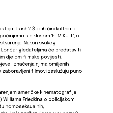
taju 'trash'? Što ih čini kultnim i
očinjemo s ciklusom 'FILM KULT', u
 ostvarenja. Nakon svakog
k Lončar gledateljima će predstaviti
m djelom filmske povijesti.
lojeve i značenja njima omiljenih
o zaboravljeni filmovi zaslužuju puno
arenjem američke kinematografije
) Williama Friedkina o policijskom
jetu homoseksualnih,