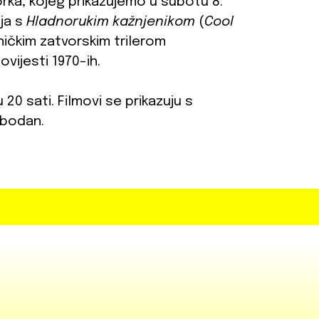
ka, kojeg prikazujemo u subotu 8.
nja s
Hladnorukim kažnjenikom
(
Cool
ničkim zatvorskim trilerom
vijesti 1970-ih.
 20 sati. Filmovi se prikazuju s
obodan.