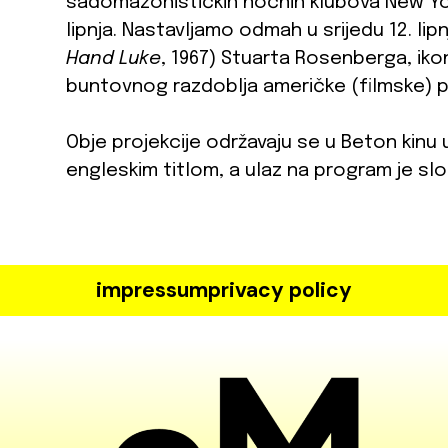
sadomazohističkih noćnih klubova New Yor
lipnja. Nastavljamo odmah u srijedu 12. lip
Hand Luke
, 1967) Stuarta Rosenberga, iko
buntovnog razdoblja američke (filmske) po
Obje projekcije održavaju se u Beton kinu u
engleskim titlom, a ulaz na program je sl
impressum
privacy policy