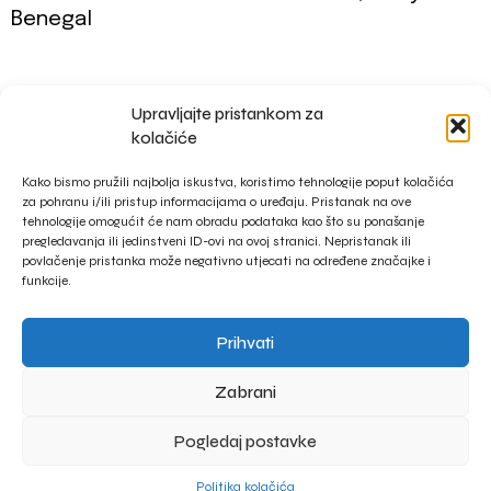
Benegal
Upravljajte pristankom za
impressum
kolačiće
privacy policy
Kako bismo pružili najbolja iskustva, koristimo tehnologije poput kolačića
za pohranu i/ili pristup informacijama o uređaju. Pristanak na ove
tehnologije omogućit će nam obradu podataka kao što su ponašanje
pregledavanja ili jedinstveni ID-ovi na ovoj stranici. Nepristanak ili
povlačenje pristanka može negativno utjecati na određene značajke i
funkcije.
Prihvati
Zabrani
Pogledaj postavke
Politika kolačića