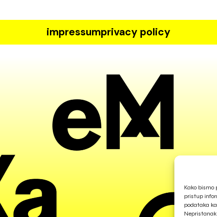
impressum
privacy policy
Kako bismo p
pristup info
podataka kao
Nepristanak 