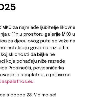
2025
 MKC za najmlađe ljubitelje likovne
nja u 11h u prostoru galerije MKC u
ica za djecu ovog puta se veže na
eo instalaciju govori o različitim
našoj sklonosti da biljke ne
eci koja pohađaju niže razrede
sipa Prosinečki, povjesničarka
ovanje je besplatno, a prijave se
@aspalathos.eu
.
lica slobode 28. Vidimo se!