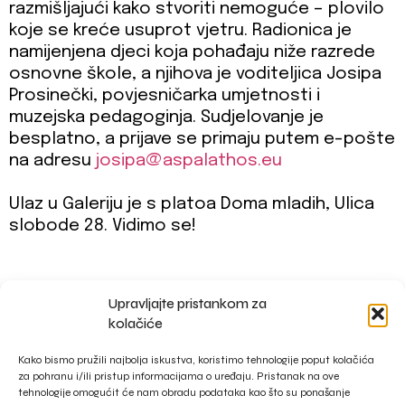
razmišljajući kako stvoriti nemoguće – plovilo
koje se kreće usuprot vjetru. Radionica je
namijenjena djeci koja pohađaju niže razrede
osnovne škole, a njihova je voditeljica Josipa
Prosinečki, povjesničarka umjetnosti i
muzejska pedagoginja. Sudjelovanje je
besplatno, a prijave se primaju putem e-pošte
na adresu
josipa@aspalathos.eu
Ulaz u Galeriju je s platoa Doma mladih, Ulica
slobode 28. Vidimo se!
Upravljajte pristankom za
impressum
kolačiće
privacy policy
Kako bismo pružili najbolja iskustva, koristimo tehnologije poput kolačića
za pohranu i/ili pristup informacijama o uređaju. Pristanak na ove
tehnologije omogućit će nam obradu podataka kao što su ponašanje